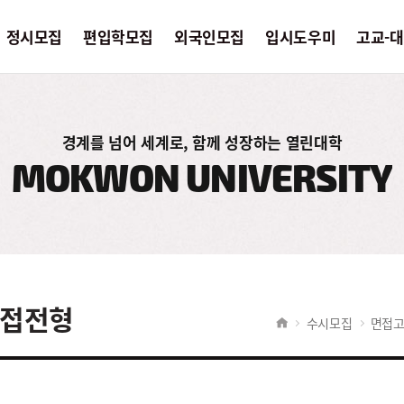
정시모집
편입학모집
외국인모집
입시도우미
고교-
편입학모집
외국인모집
입시도
경계를 넘어 세계로, 함께 성장하는 열린대학
MOKWON UNIVERSITY
모집요강
모집요강
공지사
사
입시Q&A
입시Q&A
입시 
입시자료실
입시자료실
입시상
전년도입시결과
학생부
수능점
접전형
수시모집
면접고
결과
입학서
입시자