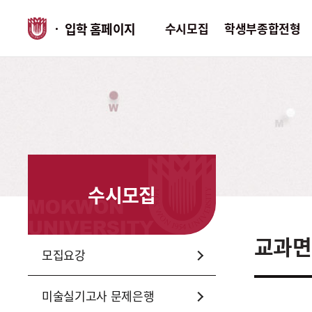
입학 홈페이지
수시모집
학생부종합전형
수시모집
학생부종합전형
정시모집
모집요강
학생부종합전형
모집요강
미술실기고사
미술실기고
문제은행
문제은행
수시모집
면접고사 기출문제
입시Q&A
입시Q&A
입시자료실
교과면
모집요강
입시자료실
전년도입시
미술실기고사 문제은행
전년도입시결과