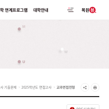
뷰
대학 연계프로그램
대학안내
목원
우미
고교-대학
대학안내
연계프로그램
항
학과안내
방문설명회
자료실
학사안내
신청하기
담
장학안내
찾아가는
입시설명회
 및
포토뉴스
신청하기
수산출
사 기출문제
2025학년도 면접고사
교과면접전형
캠퍼스맵
모의면접 신청하기
비스
찾아오시는길
진로 및 전공체험
료신청