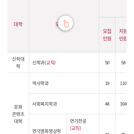
대학
모집단위
모집
지원
인원
인원
신학대
신학과
(교직)
50
58
학
역사학과
19
110
사회복지학과
48
304
문화
콘텐츠
연기전공
대학
(교직)
연극영화영상학