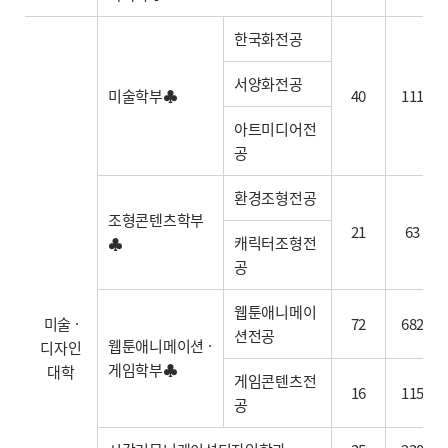
한국화전공
서양화전공
미술학부♣
40
111
아트미디어전
공
환경조형전공
조형콘텐츠학부
21
63
캐릭터조형전
♣
공
웹툰애니메이
미술 ·
72
682
션전공
웹툰애니메이션 ·
디자인
게임학부♣
대학
게임콘텐츠전
16
115
공