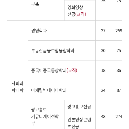
35
75
부♣
영화영상
전공
(교직)
경영학과
37
258
부동산금융보험융합학과
30
75
중국어중국통상학과
(교직)
18
36
사회과
학대학
마케팅빅데이터학과
24
87
광고홍보전공
광고홍보
커뮤니케이션학
48
274
언론영상콘텐
부
츠전공