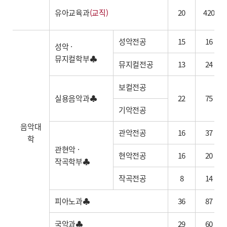
유아교육과
(교직)
20
420
성악전공
15
16
성악 ·
뮤지컬학부♣
뮤지컬전공
13
24
보컬전공
실용음악과♣
22
75
기악전공
음악대
관악전공
16
37
학
관현악 ·
현악전공
16
20
작곡학부♣
작곡전공
8
14
피아노과♣
36
87
국악과♣
29
60