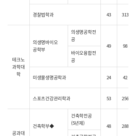
경찰법학과
43
313
의생명공학전
공
의생명바이오
49
98
공학부
바이오융합전
테크노
공
과학대
학
미생물생명공학과
24
42
스포츠건강관리학과
53
256
건축학전공
(5년제)
건축학부◆
48
288
공과대