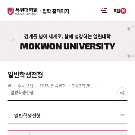
입학 홈페이지
뷰
목원
경계를 넘어 세계로, 함께 성장하는 열린대학
MOKWON UNIVERSITY
일반학생전형
수시모집
전년도입시결과
2022학년도
일반학생전형
일반학생전형
2022학년도 일반학생 전형 - 계열,대학,학과(부),전공,학생부교과·실기위주(일반학생전형)(모집인원,경쟁률,합격자학생부평균등급,환산점수(평균,만점)) 정보제공