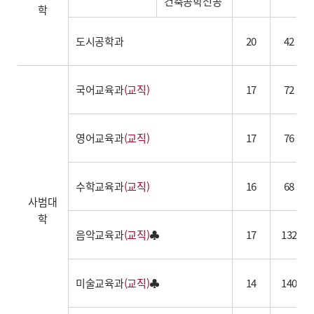
건축공학전공
학
도시공학과
20
42
국어교육과
(교직)
17
72
영어교육과
(교직)
17
76
수학교육과
(교직)
16
68
사범대
학
음악교육과
(교직)
♣
17
132
미술교육과
(교직)
♣
14
140