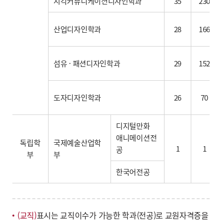
시각커뮤니케이션디자인학과
35
230
산업디자인학과
28
166
섬유 · 패션디자인학과
29
152
도자디자인학과
26
70
디지털만화
애니메이션전
독립학
국제예술산업학
1
1
공
부
부
한국어전공
(교직)
표시는 교직이수가 가능한 학과(전공)로 교원자격증을