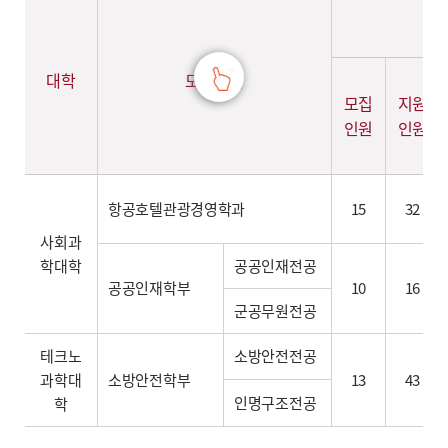
대학
모집단위
모집
지원
인원
인원
항공호텔관광경영학과
15
32
사회과
학대학
공공인재전공
공공인재학부
10
16
군공무원전공
테크노
소방안전전공
과학대
소방안전학부
13
43
인명구조전공
학