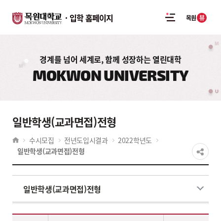
입학 홈페이지
뷰
목원
경계를 넘어 세계로, 함께 성장하는 열린대학
MOKWON UNIVERSITY
일반학생(교과면접)전형
수시모집
전년도입시결과
2022학년도
일반학생(교과면접)전형
일반학생(교과면접)전형
2022학년도 일반학생(교과면접) 전형 - 계열,대학,학과(부),전공,학생부교과·실기위주(일반학생전형)(모집인원,경쟁률,합격자학생부평균등급,환산점수(평균,만점)) 정보제공