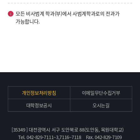
모든 비사범계 학과(부)에서 사범계학과로의 전과가
가능합니다.
개인정보처리방침
이메일무단수집거부
대학정보공시
오시는길
[35349 ] 대전광역시 서구 도안북로 88(도안동, 목원대학교)
Tel. 042-829-7111~3,7116~7118
Fax. 042-829-7109