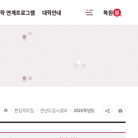
뷰
대학 연계프로그램
대학안내
목원
우미
고교-대학
대학안내
연계프로그램
항
학과안내
방문설명회
자료실
학사안내
신청하기
담
장학안내
찾아가는
입시설명회
 및
포토뉴스
신청하기
수산출
편입학모집
전년도입시결과
2026학년도
캠퍼스맵
모의면접 신청하기
비스
찾아오시는길
진로 및 전공체험
료신청