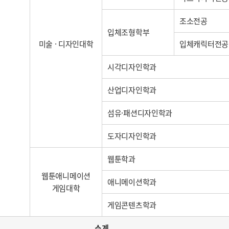
조소전공
입체조형학부
미술 · 디자인대학
입체캐릭터전공
시각디자인학과
능
산업디자인학과
섬유·패션디자인학과
도자디자인학과
웹툰학과
웹툰애니메이션
애니메이션학과
게임대학
게임콘텐츠학과
소계