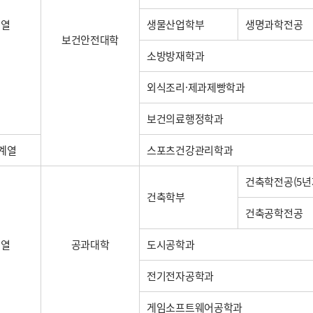
계열
생물산업학부
생명과학전공
보건안전대학
소방방재학과
외식조리·제과제빵학과
보건의료행정학과
계열
스포츠건강관리학과
건축학전공(5년
건축학부
건축공학전공
계열
공과대학
도시공학과
전기전자공학과
게임소프트웨어공학과