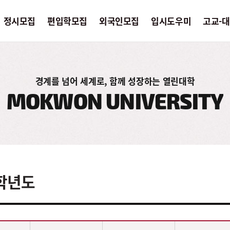
정시모집
편입학모집
외국인모집
입시도우미
고교-
편입학모집
외국인모집
입시도
경계를 넘어 세계로, 함께 성장하는 열린대학
MOKWON UNIVERSITY
모집요강
모집요강
공지사
사
입시Q&A
입시Q&A
입시 
입시자료실
입시자료실
입시상
전년도입시결과
학생부
수능점
6학년도
결과
입학서
입시자