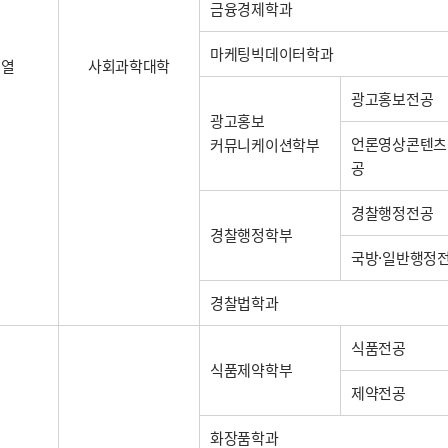
금융경제학과
마케팅빅데이터학과
계열
사회과학대학
광고홍보전공
광고홍보
언론영상콘텐츠
커뮤니케이션학부
공
경찰행정전공
경찰행정학부
국방·일반행정
경찰법학과
식품전공
식품제약학부
제약전공
화장품학과