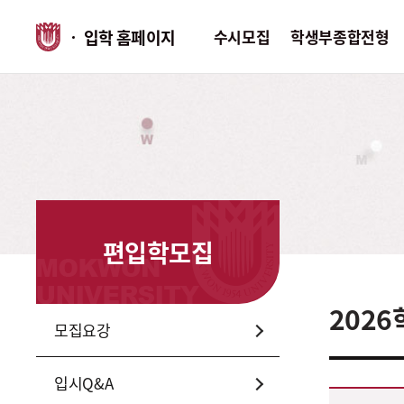
입학 홈페이지
수시모집
학생부종합전형
수시모집
학생부종합전형
정시모집
모집요강
학생부종합전형
모집요강
미술실기고사
미술실기고
문제은행
문제은행
편입학모집
면접고사 기출문제
입시Q&A
입시Q&A
입시자료실
202
모집요강
입시자료실
전년도입시
입시Q&A
전년도입시결과
편입학 2026학년도 전년도 입시결과- 계열,대학,학과(부),전공,일반편입(모집인원,지원인원,경쟁률) 정보제공