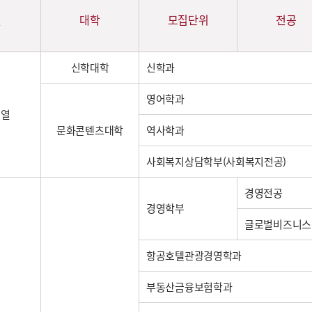
열
대학
모집단위
전공
신학대학
신학과
영어학과
계열
문화콘텐츠대학
역사학과
사회복지상담학부(사회복지전공)
경영전공
경영학부
글로벌비즈니스
항공호텔관광경영학과
부동산금융보험학과