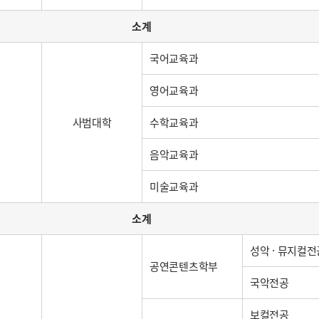
소계
국어교육과
영어교육과
범
사범대학
수학교육과
음악교육과
미술교육과
소계
성악 · 뮤지컬전
공연콘텐츠학부
국악전공
보컬전공