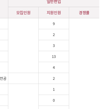
일반편입
온라인 입학전형
안내 및 학과 소개
모집인원
지원인원
경쟁률
9
2
3
13
4
전공
2
1
0