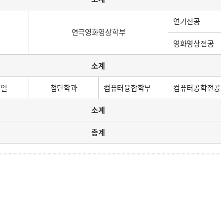
연기전공
능
연극영화영상학부
영화영상전공
소계
계열
첨단학과
컴퓨터융합학부
컴퓨터공학전공
소계
총계