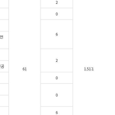
2
0
6
전
2
전공
61
1.51:1
0
0
6