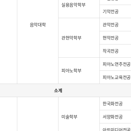
실용음악학부
기악전공
능
음악대학
관악전공
관현악학부
현악전공
작곡전공
피아노연주전공
피아노학부
피아노교육전공
소계
한국화전공
미술학부
서양화전공
아트미디어전공