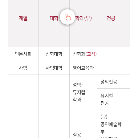
계열
대학
학과(부)
전공
모
인
인문사회
신학대학
신학과
(교직)
2
사범
사범대학
영어교육과
성악전공
성악 ·
뮤지컬
뮤지컬
학과
전공
(구)
공연예술학
부
실용