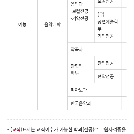
보컬전공
음악과
-보컬전공
(구)
-기악전공
공연예술학
예능
음악대학
부
기악전공
작곡과
관악전공
관현악
학부
현악전공
피아노과
한국음악과
(교직)
표시는 교직이수가 가능한 학과(전공)로 교원자격증을