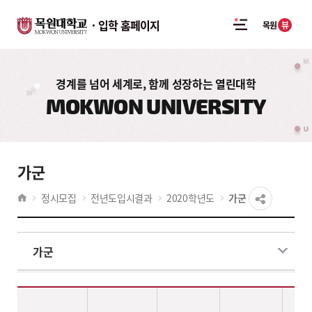
입학 홈페이지
뷰
목원
경계를 넘어 세계로, 함께 성장하는 열린대학
MOKWON UNIVERSITY
가군
정시모집
전년도입시결과
2020학년도
가군
가군
2020학년도 전년도입시결과 정시 가군 - 계열,대학,학과(부),전공,수능위주 · 실기/실적위주(일반학생전형)(모집인원,경쟁률,수능환산점수(평균,만점)) 정보제공