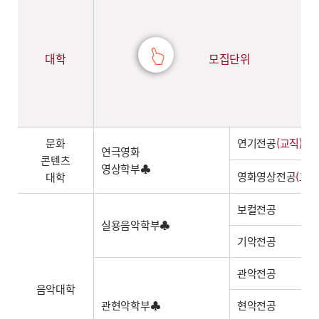
대학
모집단위
문화
연기전공
(교직)
연극영화
콘텐츠
영상학부♣
영화영상전공
(교직
대학
보컬전공
실용음악학부♣
기악전공
관악전공
음악대학
관현악학부♣
현악전공