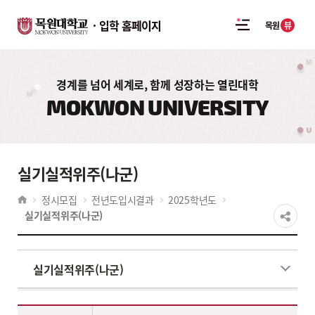
입학 홈페이지
뷰
목원
경계를 넘어 세계로, 함께 성장하는 열린대학
MOKWON UNIVERSITY
실기실적위주(나군)
정시모집
전년도입시결과
2025학년도
실기실적위주(나군)
실기실적위주(나군)
2025학년도 전년도입시결과 실기/실적위주(일반학생전형)-정시 다군 - 계열,대학,학과(부),전공,실기/실적위주(일반학생전형)-정시 다군(모집인원,경쟁률,수능환산점수(평균,만점)) 정보제공