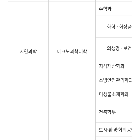
수학과
화학 · 화장품학
의생명 · 보건학
자연과학
테크노과학대학
지식재산학과
소방안전관리학과
미생물소재학과
건축학부
도시·환경·화학공학과