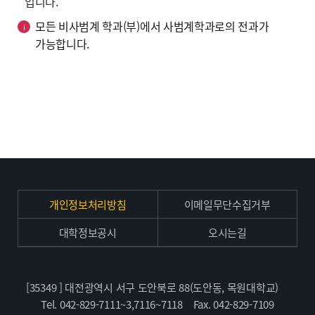
입니다.
모든 비사범계 학과(부)에서 사범계학과로의 전과가
가능합니다.
개인정보처리방침
이메일무단수집거부
대학정보공시
오시는길
[35349 ] 대전광역시 서구 도안북로 88(도안동, 목원대학교)
Tel. 042-829-7111~3,7116~7118
Fax. 042-829-7109