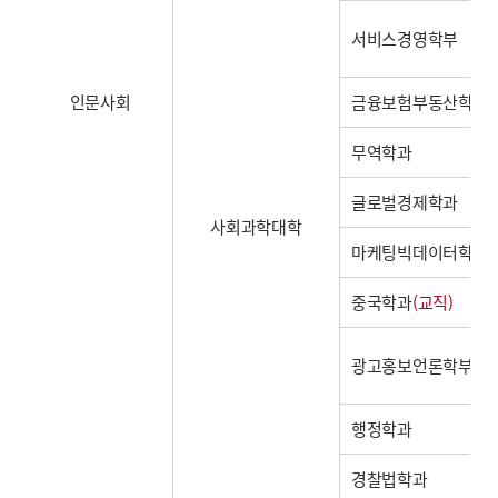
서비스경영학부
인문사회
금융보험부동산학과
무역학과
글로벌경제학과
사회과학대학
마케팅빅데이터학과
중국학과
(교직)
광고홍보언론학부
행정학과
경찰법학과