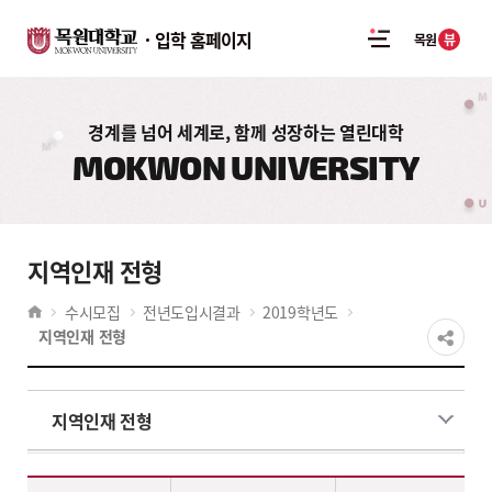
입학 홈페이지
뷰
목원
경계를 넘어 세계로, 함께 성장하는 열린대학
MOKWON UNIVERSITY
지역인재 전형
수시모집
전년도입시결과
2019학년도
지역인재 전형
지역인재 전형
2019학년도 지역인재 전형 - 계열,대학,학과(부),전공,학생부교과(지역인재전형)(모집인원,경쟁률,합격자학생부평균등급,환산점수(평균,만점)) 정보제공