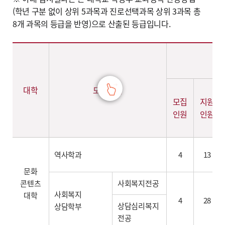
(학년 구분 없이 상위 5과목과 진로선택과목 상위 3과목 총
8개 과목의 등급을 반영)으로 산출된 등급입니다.
2026학년도 학생부종합 [학생부종합전형] - 계열,대학,학과(부),전공,학생부교과 [사회적배려자전형](모집인원,경쟁률,합격자학생부평균등급,환산점수(평균,만점)) 정보제공
대학
모집단위
모집
지원
인원
인원
역사학과
4
13
문화
콘텐츠
사회복지전공
사회복지
대학
4
28
상담심리복지
상담학부
전공