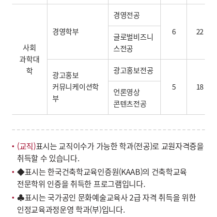
경영전공
경영학부
6
22
글로벌비즈니
사회
스전공
과학대
광고홍보전공
학
광고홍보
커뮤니케이션학
5
18
언론영상
부
콘텐츠전공
(교직)
표시는 교직이수가 가능한 학과(전공)로 교원자격증을
취득할 수 있습니다.
◆표시는 한국건축학교육인증원(KAAB)의 건축학교육
전문학위 인증을 취득한 프로그램입니다.
♣표시는 국가공인 문화예술교육사 2급 자격 취득을 위한
인정교육과정운영 학과(부)입니다.