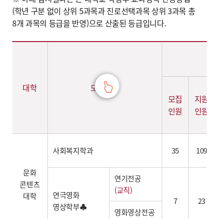
(학년 구분 없이 상위 5과목과 진로선택과목 상위 3과목 총
8개 과목의 등급을 반영)으로 산출된 등급입니다.
2024학년도 학생부교과 [교과면접전형] - 계열,대학,학과(부),전공, 학생부교과 [교과면접전형] (모집인원,경쟁률,합격자학생부평균등급,환산점수(평균,만점)) 정보제공
대학
모집단위
모집
지원
인원
인원
사회복지학과
35
109
문화
연기전공
콘텐츠
(교직)
연극영화
대학
7
23
영상학부♣
영화영상전공