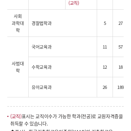
(교직)
사회
과학대
경찰법학과
5
27
학
국어교육과
11
57
사범대
수학교육과
12
18
학
유아교육과
26
189
(교직)
표시는 교직이수가 가능한 학과(전공)로 교원자격증을
취득할 수 있습니다.