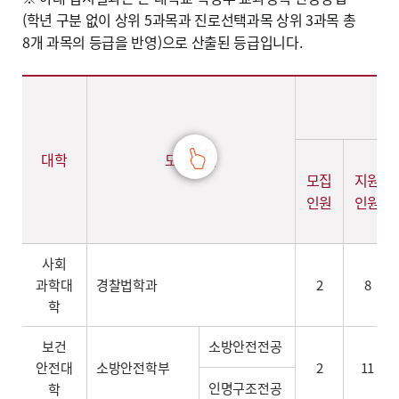
(학년 구분 없이 상위 5과목과 진로선택과목 상위 3과목 총
8개 과목의 등급을 반영)으로 산출된 등급입니다.
2024학년도 학생부교과 [사회적배려자전형] - 계열,대학,학과(부),전공,학생부교과 [사회적배려자전형](모집인원,경쟁률,합격자학생부평균등급,환산점수(평균,만점)) 정보제공
대학
모집단위
모집
지원
인원
인원
사회
과학대
경찰법학과
2
8
학
보건
소방안전전공
안전대
소방안전학부
2
11
인명구조전공
학