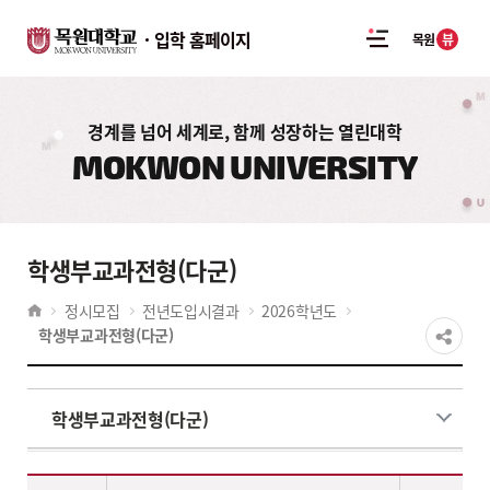
입학 홈페이지
뷰
목원
경계를 넘어 세계로, 함께 성장하는 열린대학
MOKWON UNIVERSITY
학생부교과전형(다군)
정시모집
전년도입시결과
2026학년도
학생부교과전형(다군)
학생부교과전형(다군)
2026학년도 전년도입시결과 실기/실적위주(일반학생전형)-정시 나군 - 계열,대학,학과(부),전공,실기/실적위주(일반학생전형)-정시 나군(모집인원,경쟁률,수능환산점수(평균,만점)) 정보제공