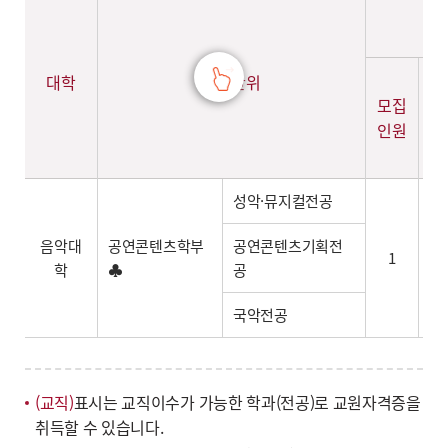
대학
모집단위
모집
지
인원
인
성악·뮤지컬전공
음악대
공연콘텐츠학부
공연콘텐츠기획전
1
학
♣
공
국악전공
(교직)
표시는 교직이수가 가능한 학과(전공)로 교원자격증을
취득할 수 있습니다.