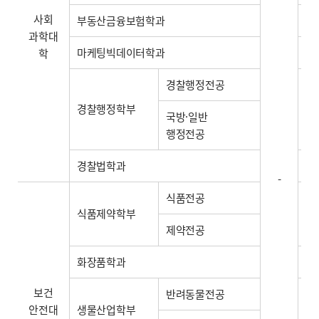
사회
부동산금융보험학과
-
과학대
마케팅빅데이터학과
-
학
경찰행정전공
경찰행정학부
-
국방·일반
행정전공
경찰법학과
-
-
식품전공
식품제약학부
-
제약전공
화장품학과
-
보건
반려동물전공
안전대
생물산업학부
-