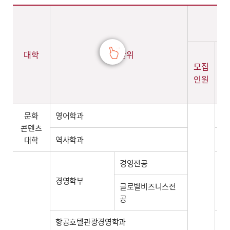
2026학년도 전년도입시결과 학생부교과 기초생활수급자 및 차상위계층전형(정원외다군) - 계열,대학,학과(부),전공,학생부교과 기초생활수급자 및 차상위계층전형(정원외)(모집인원,경쟁률,수능환산점수(평균,만점)) 정보제공
대학
모집단위
모집
지
인원
인
문화
영어학과
-
콘텐츠
역사학과
-
대학
경영전공
경영학부
-
글로벌비즈니스전
공
항공호텔관광경영학과
-