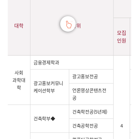
대학
모집단위
모집
지
인원
인
금융경제학과
사회
광고홍보전공
과학대
광고홍보커뮤니
학
언론영상콘텐츠전
케이션학부
공
건축학전공(5년제)
건축학부◆
건축공학전공
4