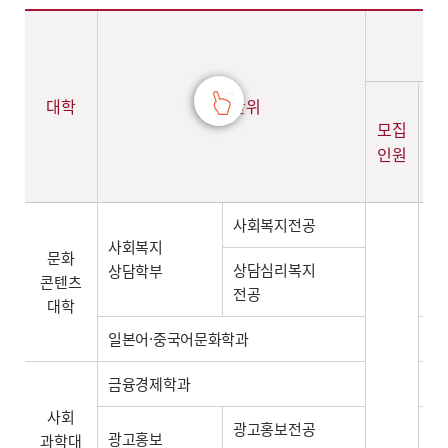
2026학년도 전년도입시결과 학생부교과 기초생활수급자 및 차상위계층전형(정원외나군) - 계열,대학,학과(부),전공,학생부교과 기초생활수급자 및 차상위계층전형(정원외)(모집인원,경쟁률,수능환산점수(평균,만점)) 정보제공
대학
모집단위
모집
지
인원
인
사회복지전공
사회복지
문화
-
상담심리복지
상담학부
콘텐츠
전공
대학
일본어·중국어문화학과
-
금융경제학과
-
사회
광고홍보전공
광고홍보
과학대