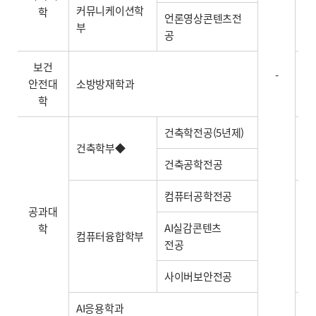
커뮤니케이션학
-
학
언론영상콘텐츠전
부
공
보건
-
안전대
소방방재학과
-
학
건축학전공(5년제)
건축학부◆
-
건축공학전공
컴퓨터공학전공
공과대
AI실감콘텐츠
학
컴퓨터융합학부
-
전공
사이버보안전공
AI응용학과
-